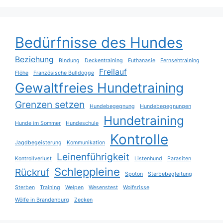
Bedürfnisse des Hundes
Beziehung
Bindung
Deckentraining
Euthanasie
Fernsehtraining
Freilauf
Flöhe
Französische Bulldogge
Gewaltfreies Hundetraining
Grenzen setzen
Hundebegegnung
Hundebegegnungen
Hundetraining
Hunde im Sommer
Hundeschule
Kontrolle
Jagdbegeisterung
Kommunikation
Leinenführigkeit
Kontrollverlust
Listenhund
Parasiten
Schleppleine
Rückruf
Spoton
Sterbebegleitung
Sterben
Training
Welpen
Wesenstest
Wolfsrisse
Wölfe in Brandenburg
Zecken