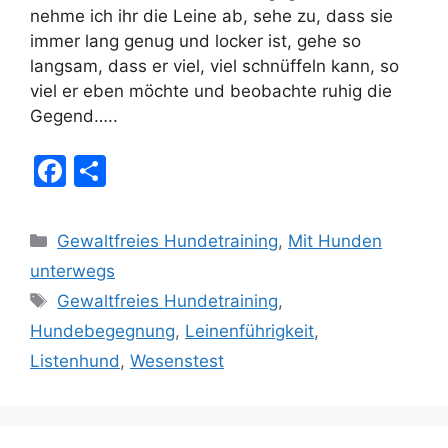
nehme ich ihr die Leine ab, sehe zu, dass sie
immer lang genug und locker ist, gehe so
langsam, dass er viel, viel schnüffeln kann, so
viel er eben möchte und beobachte ruhig die
Gegend…..
F
T
a
ei
c
le
Kategorien
Gewaltfreies Hundetraining
,
Mit Hunden
e
n
unterwegs
b
Schlagwörter
Gewaltfreies Hundetraining
,
o
Hundebegegnung
,
Leinenführigkeit
,
o
Listenhund
,
Wesenstest
k