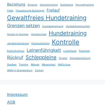
Beziehung
Bindung
Deckentraining
Euthanasie
Fernsehtraining
Freilauf
Flöhe
Französische Bulldogge
Gewaltfreies Hundetraining
Grenzen setzen
Hundebegegnung
Hundebegegnungen
Hundetraining
Hunde im Sommer
Hundeschule
Kontrolle
Jagdbegeisterung
Kommunikation
Leinenführigkeit
Kontrollverlust
Listenhund
Parasiten
Schleppleine
Rückruf
Spoton
Sterbebegleitung
Sterben
Training
Welpen
Wesenstest
Wolfsrisse
Wölfe in Brandenburg
Zecken
Impressum
AGB