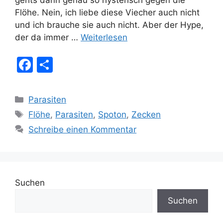
gehts dann genau so hysterisch gegen die
Flöhe. Nein, ich liebe diese Viecher auch nicht
und ich brauche sie auch nicht. Aber der Hype,
der da immer …
Weiterlesen
F
T
a
ei
c
le
Kategorien
Parasiten
e
n
Schlagwörter
Flöhe
,
Parasiten
,
Spoton
,
Zecken
b
Schreibe einen Kommentar
o
o
k
Suchen
Suchen